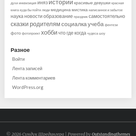
истории
иняз
красивые девушки
духи
инквизиция
красная
медицина
мистика
книга
куда бы пойти
люди
написанное и забытое
наука
новости
образование
самостоятельно
праздник
сказки родителям
социалка
учеба
фентези
хобби
что где когда
фото
фотопроект
чудеса
шоу
Разное
Войти
Лента записей
Лента комментариев
WordPress.org
© 2026 Сундук Шредингера | Powered by
Outstandingthemes