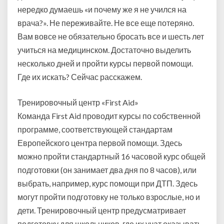
е
нередко думаешь «и почему же я не учился на
у
врача?». Не переживайте. Не все еще потеряно.
ч
Вам вовсе не обязательно бросать все и шесть лет
и
учиться на медицинском. Достаточно выделить
т
ь
несколько дней и пройти курсы первой помощи.
с
Где их искать? Сейчас расскажем.
я
?
Тренировочный центр «First Aid»
Команда First Aid проводит курсы по собственной
программе, соответствующей стандартам
Европейского центра первой помощи. Здесь
можно пройти стандартный 16 часовой курс общей
подготовки (он занимает два дня по 8 часов), или
выбрать, например, курс помощи при ДТП. Здесь
могут пройти подготовку не только взрослые, но и
дети. Тренировочный центр предусматривает
подготовку для школьников, где их учат оказывать