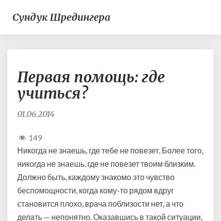
Сундук Шредингера
П
Первая помощь: где
е
р
учиться?
в
а
01.06.2014
я
п
149
о
Никогда не знаешь, где тебе не повезет. Более того,
м
о
никогда не знаешь, где не повезет твоим близким.
щ
Должно быть, каждому знакомо это чувство
ь
беспомощности, когда кому-то рядом вдруг
:
становится плохо, врача поблизости нет, а что
г
д
делать — непонятно. Оказавшись в такой ситуации,