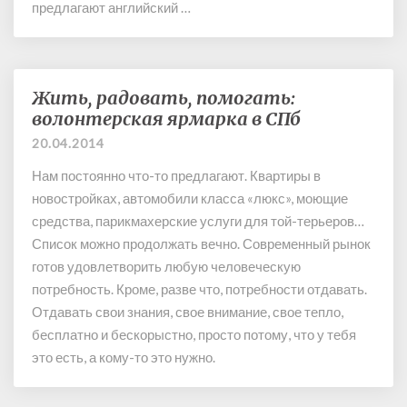
т
предлагают английский …
с
ш
к
т
и
у
й
р
к
Жить, радовать, помогать:
Ж
м
л
волонтерская ярмарка в СПб
и
у
о
т
20.04.2014
е
н
ь
т
д
Нам постоянно что-то предлагают. Квартиры в
,
П
а
р
новостройках, автомобили класса «люкс», моющие
и
й
а
средства, парикмахерские услуги для той-терьеров…
т
к
д
Список можно продолжать вечно. Современный рынок
е
:
о
готов удовлетворить любую человеческую
р
я
в
потребность. Кроме, разве что, потребности отдавать.
з
а
Отдавать свои знания, свое внимание, свое тепло,
ы
т
к
бесплатно и бескорыстно, просто потому, что у тебя
ь
и
,
это есть, а кому-то это нужно.
б
п
е
о