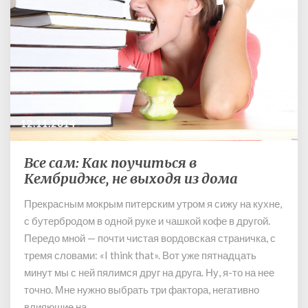
я
з
12.11.2014
Все сам: Как поучиться в
В
Кембридже, не выходя из дома
с
е
Прекрасным мокрым питерским утром я сижу на кухне,
с
с бутербродом в одной руке и чашкой кофе в другой.
а
м
Передо мной — почти чистая вордовская страничка, с
:
тремя словами: «I think that». Вот уже пятнадцать
К
минут мы с ней пялимся друг на друга. Ну, я-то на нее
а
точно. Мне нужно выбрать три фактора, негативно
к
влияющие на …