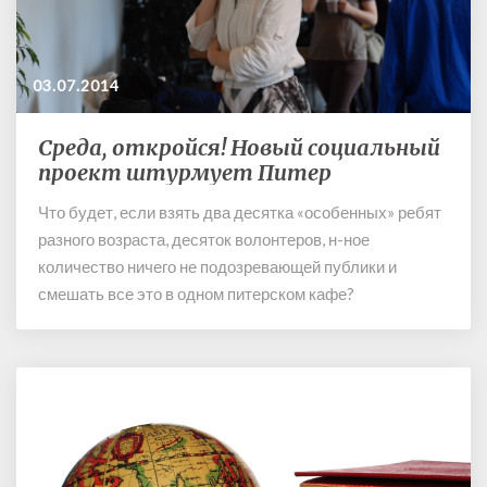
з
у
ч
и
03.07.2014
т
е
Среда, откройся! Новый социальный
С
л
проект штурмует Питер
р
я
е
Что будет, если взять два десятка «особенных» ребят
д
разного возраста, десяток волонтеров, н-ное
а
,
количество ничего не подозревающей публики и
о
смешать все это в одном питерском кафе?
т
к
р
о
й
с
я
!