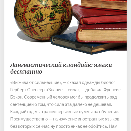
Н
о
в
ы
й
с
о
01.07.2014
ц
и
а
Лингвистический клондайк: языки
Л
л
бесплатно
и
ь
н
н
«Выживают сильнейшие», — сказал однажды биолог
г
ы
Герберт Спенсер. «Знание — сила», — добавил Френсис
в
й
и
Бэкон. Современный человек мог бы продолжить ряд
п
с
сентенцией о том, что сила эта далеко не дешевая.
р
т
Каждый год мы тратим серьезные суммы на обучение.
о
и
Преимущественно — на изучение иностранных языков,
е
ч
без которых сейчас ну просто никак не обойтись. Нам
к
е