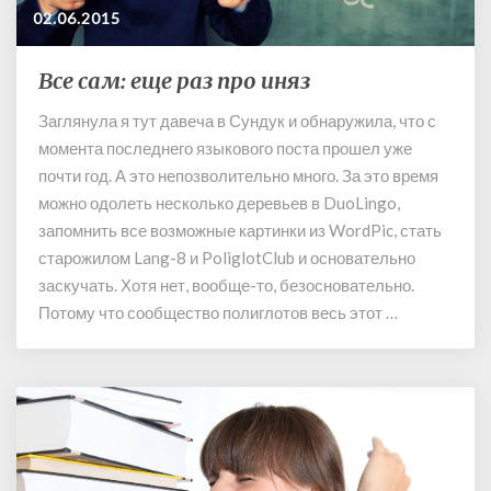
02.06.2015
Все сам: еще раз про иняз
В
с
Заглянула я тут давеча в Сундук и обнаружила, что с
е
момента последнего языкового поста прошел уже
с
а
почти год. А это непозволительно много. За это время
м
можно одолеть несколько деревьев в DuoLingo,
:
запомнить все возможные картинки из WordPic, стать
е
старожилом Lang-8 и PoliglotClub и основательно
щ
заскучать. Хотя нет, вообще-то, безосновательно.
е
Потому что сообщество полиглотов весь этот …
р
а
з
п
р
о
и
н