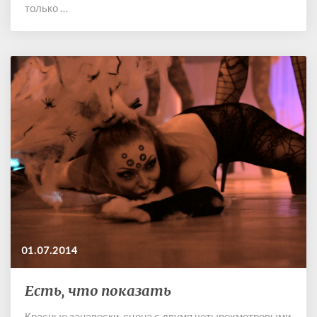
только …
01.07.2014
Есть, что показать
Е
с
Красные занавески, сцена с двумя четырехметровыми