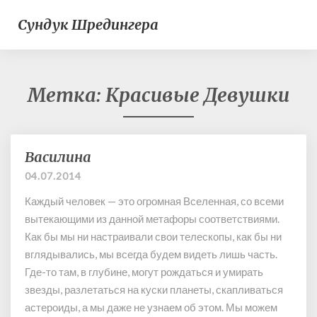
Сундук Шредингера
Метка:
Красивые Девушки
Василина
В
а
04.07.2014
с
Каждый человек — это огромная Вселенная, со всеми
и
л
вытекающими из данной метафоры соответствиями.
и
Как бы мы ни настраивали свои телескопы, как бы ни
н
вглядывались, мы всегда будем видеть лишь часть.
а
Где-то там, в глубине, могут рождаться и умирать
звезды, разлетаться на куски планеты, скапливаться
астероиды, а мы даже не узнаем об этом. Мы можем